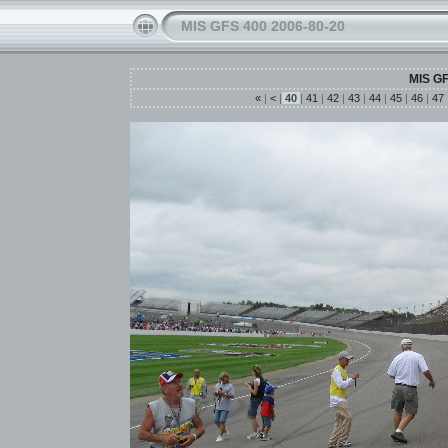
MIS GFS 400 2006-80-20
MIS GF
«
|
<
|
40
|
41
|
42
|
43
|
44
|
45
|
46
|
47